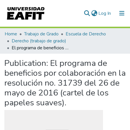
(current)
Log In
Communities & Collections
Home
Trabajo de Grado
Escuela de Derecho
Derecho (trabajo de grado)
All of DSpace
El programa de beneficios por colaboración en la resolución no. 31739 del 26 de mayo de 2016 (cartel de los papeles suaves).
Statistics
Publication:
El programa de
beneficios por colaboración en la
resolución no. 31739 del 26 de
mayo de 2016 (cartel de los
papeles suaves).