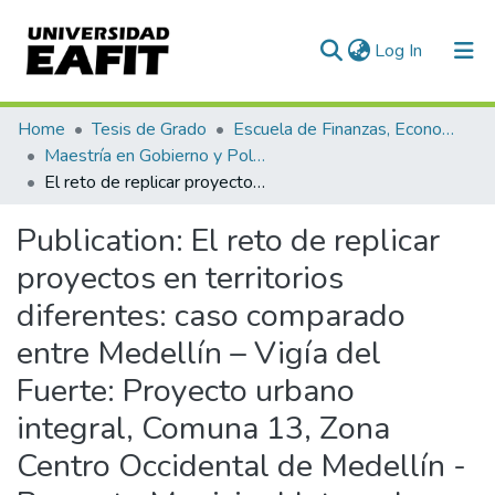
(current)
Log In
Communities & Collections
Home
Tesis de Grado
Escuela de Finanzas, Economía y Gobierno
Maestría en Gobierno y Políticas Públicas (tesis)
All of DSpace
El reto de replicar proyectos en territorios diferentes: caso comparado entre Medellín – Vigía del Fuerte: Proyecto urbano integral, Comuna 13, Zona Centro Occidental de Medellín - Proyecto Municipal Integral, Vigía del Fuerte
Statistics
Publication:
El reto de replicar
proyectos en territorios
diferentes: caso comparado
entre Medellín – Vigía del
Fuerte: Proyecto urbano
integral, Comuna 13, Zona
Centro Occidental de Medellín -