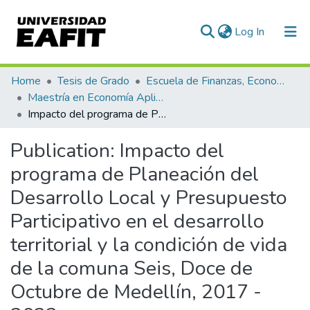
(current)
Log In
Communities & Collections
Home
Tesis de Grado
Escuela de Finanzas, Economía y Gobierno
Maestría en Economía Aplicada (tesis)
All of DSpace
Impacto del programa de Planeación del Desarrollo Local y Presupuesto Participativo en el desarrollo territorial y la condición de vida de la comuna Seis, Doce de Octubre de Medellín, 2017 - 2023
Statistics
Publication:
Impacto del
programa de Planeación del
Desarrollo Local y Presupuesto
Participativo en el desarrollo
territorial y la condición de vida
de la comuna Seis, Doce de
Octubre de Medellín, 2017 -