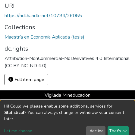
URI
https://hdl.handle.net/10784/36085
Collections
Maestría en Economía Aplicada (tesis)
dc.rights
Attribution-NonCommercial-NoDerivatives 4.0 International
Full item page
Vigilada Mineducación
Universidad con Acreditación Institucional hasta 2026 -
Hi! Could we please enable some additional services for
Resolución MEN 2158 de 2018
Statistical
? You can always change or withdraw your consent
later.
DSpace software
copyright © 2002-2026
LYRASIS
Let me choose
I decline
That's ok