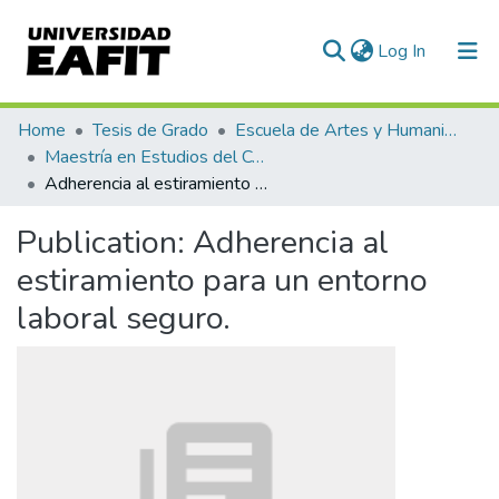
(current)
Log In
Communities & Collections
Home
Tesis de Grado
Escuela de Artes y Humanidades
Maestría en Estudios del Comportamiento (tesis)
All of DSpace
Adherencia al estiramiento para un entorno laboral seguro.
Statistics
Publication:
Adherencia al
estiramiento para un entorno
laboral seguro.