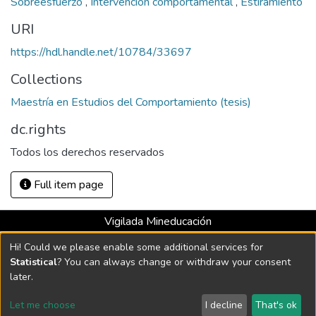
Sobreesfuerzo
,
Intervención comportamental
,
Estiramiento
URI
https://hdl.handle.net/10784/33697
Collections
Maestría en Estudios del Comportamiento (tesis)
dc.rights
Todos los derechos reservados
Full item page
Vigilada Mineducación
Universidad con Acreditación Institucional hasta 2026 -
Hi! Could we please enable some additional services for
Resolución MEN 2158 de 2018
Statistical
? You can always change or withdraw your consent
later.
DSpace software
copyright © 2002-2026
LYRASIS
Let me choose
I decline
That's ok