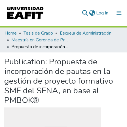
(current)
Log In
Communities & Collections
Home
Tesis de Grado
Escuela de Administración
Maestría en Gerencia de Proyectos (Tesis)
All of DSpace
Propuesta de incorporación de pautas en la gestión de proyecto formativo SME del SENA, en base al PMBOK®
Statistics
Publication:
Propuesta de
incorporación de pautas en la
gestión de proyecto formativo
SME del SENA, en base al
PMBOK®