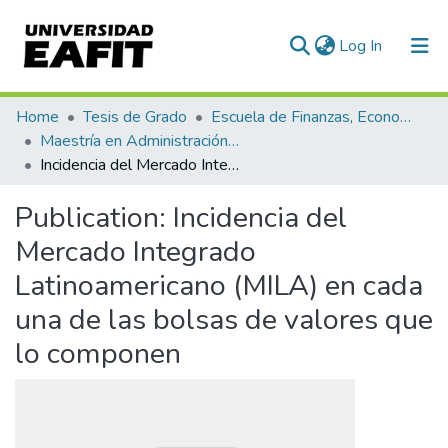
(current)
Log In
Communities & Collections
Home
Tesis de Grado
Escuela de Finanzas, Economía y Gobierno
Maestría en Administración Financiera (tesis)
All of DSpace
Incidencia del Mercado Integrado Latinoamericano (MILA) en cada una de las bolsas de valores que lo componen
Statistics
Publication:
Incidencia del
Mercado Integrado
Latinoamericano (MILA) en cada
una de las bolsas de valores que
lo componen