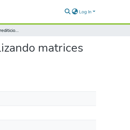
Log In
Análisis de riesgo crediticio utilizando matrices de transición
ilizando matrices