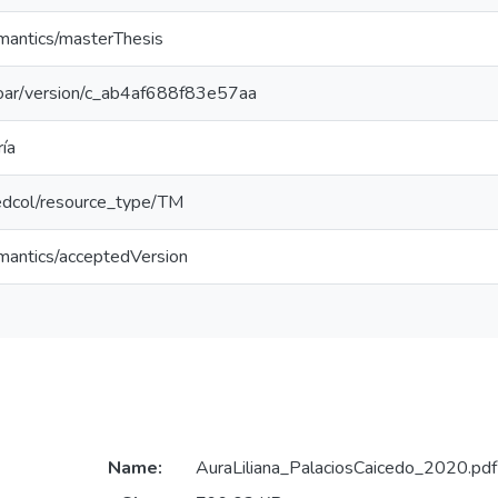
emantics/masterThesis
/coar/version/c_ab4af688f83e57aa
ía
/redcol/resource_type/TM
emantics/acceptedVersion
Name:
AuraLiliana_PalaciosCaicedo_2020.pdf