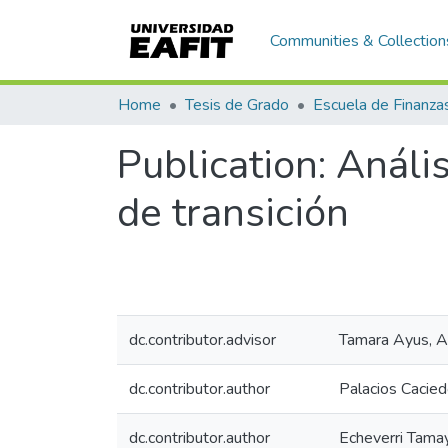
Communities & Collection
Home
Tesis de Grado
Publication:
Anális
de transición
dc.contributor.advisor
Tamara Ayus, A
dc.contributor.author
Palacios Caciedo
dc.contributor.author
Echeverri Tama