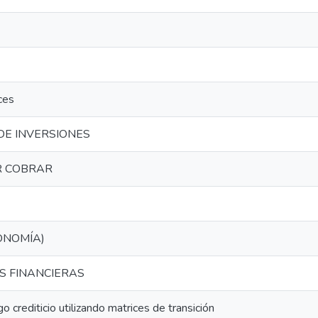
ces
DE INVERSIONES
R COBRAR
ONOMÍA)
ES FINANCIERAS
go crediticio utilizando matrices de transición