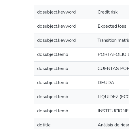
dc.subject.keyword
Credit risk
dc.subject.keyword
Expected loss
dc.subject.keyword
Transition matri
dc.subject.lemb
PORTAFOLIO 
dc.subject.lemb
CUENTAS PO
dc.subject.lemb
DEUDA
dc.subject.lemb
LIQUIDEZ (EC
dc.subject.lemb
INSTITUCION
dc.title
Análisis de ries