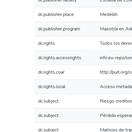
dc.publisher.faculty
Escuela de Eco
dc.publisher.place
Medellín
dc.publisher.program
Maestría en Adm
dc.rights
Todos los dere
dc.rights.accessrights
info:eu-repo/s
dc.rights.coar
http://purl.org/
dc.rights.local
Acceso metada
dc.subject
Riesgo creditici
dc.subject
Pérdida espera
dc.subject
Matrices de tra