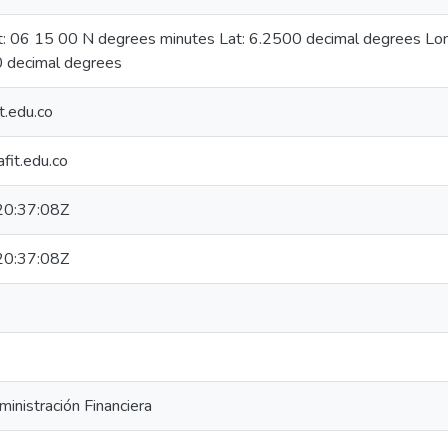
at: 06 15 00 N degrees minutes Lat: 6.2500 decimal degrees L
 decimal degrees
t.edu.co
fit.edu.co
0:37:08Z
0:37:08Z
inistración Financiera