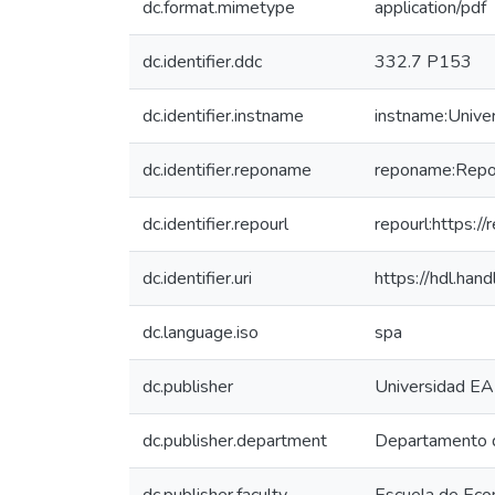
dc.format.mimetype
application/pdf
dc.identifier.ddc
332.7 P153
dc.identifier.instname
instname:Unive
dc.identifier.reponame
reponame:Reposi
dc.identifier.repourl
repourl:https://
dc.identifier.uri
https://hdl.ha
dc.language.iso
spa
dc.publisher
Universidad EA
dc.publisher.department
Departamento 