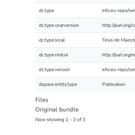
dc.type
info:eu-repo/s
dc.type.coarversion
http://purl.org
dc.type.local
Tesis de Maestr
dc.type.redcol
http://purl.org
dc.type.version
info:eu-repo/s
dspace.entity.type
Publication
Files
Original bundle
Now showing
1 - 3 of 3