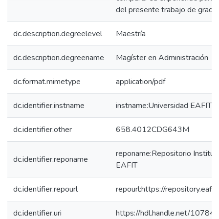
del presente trabajo de grado
dc.description.degreelevel
Maestría
dc.description.degreename
Magíster en Administración
dc.format.mimetype
application/pdf
dc.identifier.instname
instname:Universidad EAFIT
dc.identifier.other
658.4012CDG643M
reponame:Repositorio Instituc
dc.identifier.reponame
EAFIT
dc.identifier.repourl
repourl:https://repository.eafit
dc.identifier.uri
https://hdl.handle.net/10784