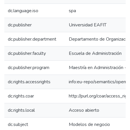
dc.language.iso
spa
dc.publisher
Universidad EAFIT
dc.publisher.department
Departamento de Organización
dc.publisher.faculty
Escuela de Administración
dc.publisher.program
Maestría en Administración -
dc.rights.accessrights
info:eu-repo/semantics/openA
dc.rights.coar
http://purl.org/coar/access_rig
dc.rights.local
Acceso abierto
dc.subject
Modelos de negocio