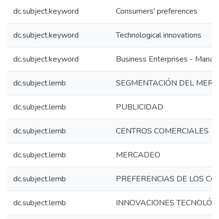
dc.subject.keyword
Consumers' preferences
dc.subject.keyword
Technological innovations
dc.subject.keyword
Business Enterprises - Mana
dc.subject.lemb
SEGMENTACIÓN DEL MER
dc.subject.lemb
PUBLICIDAD
dc.subject.lemb
CENTROS COMERCIALES
dc.subject.lemb
MERCADEO
dc.subject.lemb
PREFERENCIAS DE LOS C
dc.subject.lemb
INNOVACIONES TECNOLÓG