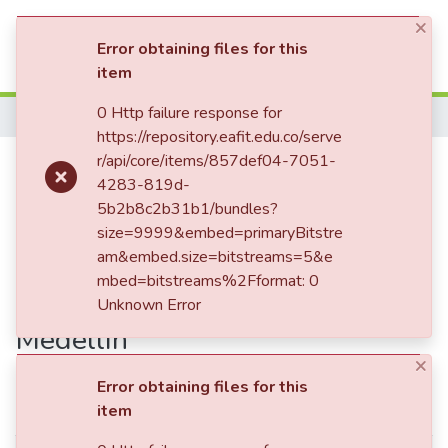
(current)
Log In
×
Error obtaining files for this
item
Communities & Collections
Home
0 Http failure response for
https://repository.eafit.edu.co/serve
All of DSpace
Publication:
Modelo de negocio
r/api/core/items/857def04-7051-
4283-819d-
Statistics
para una aplicación interactiva
5b2b8c2b31b1/bundles?
size=9999&embed=primaryBitstre
móvil de publicidad de locales
am&embed.size=bitstreams=5&e
mbed=bitstreams%2Fformat: 0
comerciales en centros
Unknown Error
comerciales de la ciudad de
Medellín
Simple item page
×
Error obtaining files for this
item