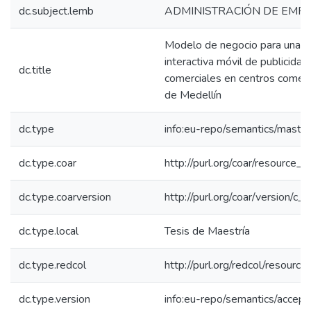
dc.subject.lemb
ADMINISTRACIÓN DE EMP
Modelo de negocio para una ap
interactiva móvil de publicidad
dc.title
comerciales en centros comerc
de Medellín
dc.type
info:eu-repo/semantics/maste
dc.type.coar
http://purl.org/coar/resource_
dc.type.coarversion
http://purl.org/coar/version/
dc.type.local
Tesis de Maestría
dc.type.redcol
http://purl.org/redcol/resourc
dc.type.version
info:eu-repo/semantics/accep