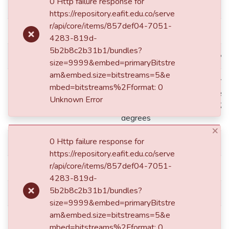
dc.contributor.advisor
Castaño Yépes, Catalina
0 Http failure response for
https://repository.eafit.edu.co/serve
r/api/core/items/857def04-7051-
dc.contributor.advisor
Henao Cálad, Mónica
4283-819d-
5b2b8c2b31b1/bundles?
size=9999&embed=primaryBitstre
dc.contributor.author
González Pinos, Ricardo David
am&embed.size=bitstreams=5&e
mbed=bitstreams%2Fformat: 0
Medellín de: Lat: 06 15 00 N
Unknown Error
Lat: 6.2500 decimal degrees
dc.coverage.spatial
W degrees minutes Long: -75
degrees
dc.creator.email
rgonza13@eafit.edu.co
×
dc.date.accessioned
2016-06-29T15:04:42Z
0 Http failure response for
https://repository.eafit.edu.co/serve
r/api/core/items/857def04-7051-
4283-819d-
dc.date.available
2016-06-29T15:04:42Z
5b2b8c2b31b1/bundles?
size=9999&embed=primaryBitstre
am&embed.size=bitstreams=5&e
mbed=bitstreams%2Fformat: 0
Unknown Error
dc.date.issued
2015