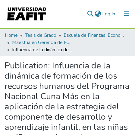
(current)
Log In
Communities & Collections
Home
Tesis de Grado
Escuela de Finanzas, Economía y Gobierno
Maestría en Gerencia de Empresas Sociales para la Innovación Social y el Desarrollo Local (tesis)
All of DSpace
Influencia de la dinámica de formación de los recursos humanos del Programa Nacional Cuna Más en la aplicación de la estrategia del componente de desarrollo y aprendizaje infantil, en las niñas y niños usuarios en la modalidad: servicio de cuidado diurno (SCD) en los locales de Segunda Jerusalén, distrito de Elías Soplín Vargas, provincia de Rioja 2018
Statistics
Publication:
Influencia de la
dinámica de formación de los
recursos humanos del Programa
Nacional Cuna Más en la
aplicación de la estrategia del
componente de desarrollo y
aprendizaje infantil, en las niñas