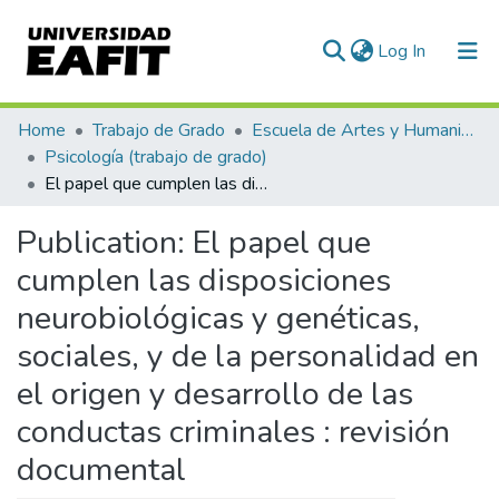
(current)
Log In
Communities & Collections
Home
Trabajo de Grado
Escuela de Artes y Humanidades
Psicología (trabajo de grado)
All of DSpace
El papel que cumplen las disposiciones neurobiológicas y genéticas, sociales, y de la personalidad en el origen y desarrollo de las conductas criminales : revisión documental
Statistics
Publication:
El papel que
cumplen las disposiciones
neurobiológicas y genéticas,
sociales, y de la personalidad en
el origen y desarrollo de las
conductas criminales : revisión
documental