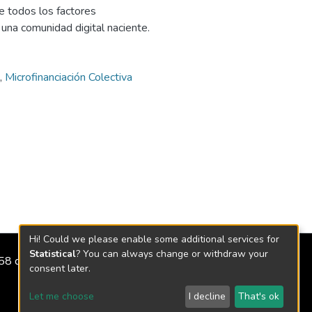
 de todos los factores
 una comunidad digital naciente.
,
Microfinanciación Colectiva
Hi! Could we please enable some additional services for
Statistical
? You can always change or withdraw your
2158 de 2018
consent later.
Let me choose
I decline
That's ok