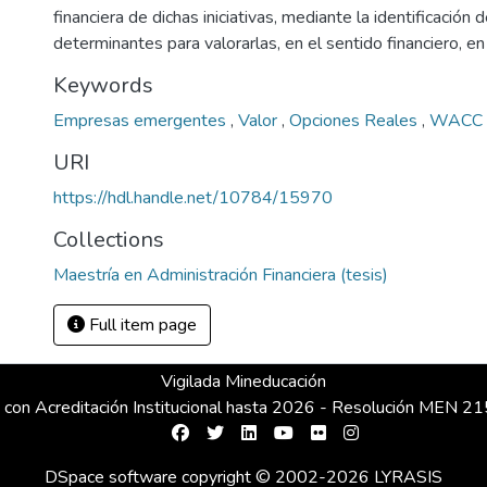
financiera de dichas iniciativas, mediante la identificación
determinantes para valorarlas, en el sentido financiero, en
Keywords
Empresas emergentes
,
Valor
,
Opciones Reales
,
WACC
URI
https://hdl.handle.net/10784/15970
Collections
Maestría en Administración Financiera (tesis)
Full item page
Vigilada Mineducación
 con Acreditación Institucional hasta 2026 - Resolución MEN 
DSpace software
copyright © 2002-2026
LYRASIS