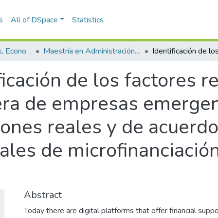
s
All of DSpace
Statistics
Escuela de Finanzas, Economía y Gobierno
Maestría en Administración Financiera (tesis)
ficación de los factores r
iera de empresas emerge
iones reales y de acuerd
les de microfinanciación
Abstract
Today there are digital platforms that offer financial suppo