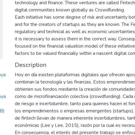
technology and finance. These ventures are called Fintech 
digital communities known globally as Crowdfunding.
Each initiative has some degree of risk and uncertainty b
and for the creators of startups as they are known. The Fi
regulatory and technical as well as economic uncertaintie
it is necessary to assess them in the correct way. Conseque
focused on the financial valuation model of these initiative
factors to be valued financially within a nascent digital co
Description
oya
Hoy en día existen plataformas digitales que ofrecen apoyo
combinan la tecnología y las finanzas. Estos emprendimie
obtienen sus fondos mediante la creación de comunidades
oya
como de microfinanciación colectiva (crowdfunding). Cada i
de riesgo e incertidumbre, tanto para quienes hacen el f
B)
los emprendimientos o empresas emergentes (startups),
de fintech llevan de manera inherente incertidumbres, tan
económicas (Lee y Lee, 2015), razón por la cual es necesa
En consecuencia, el interés del presente trabajo se enfoc