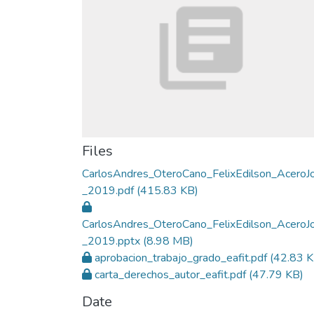
Files
CarlosAndres_OteroCano_FelixEdilson_AceroJ
_2019.pdf
(415.83 KB)
CarlosAndres_OteroCano_FelixEdilson_AceroJ
_2019.pptx
(8.98 MB)
aprobacion_trabajo_grado_eafit.pdf
(42.83 K
carta_derechos_autor_eafit.pdf
(47.79 KB)
Date