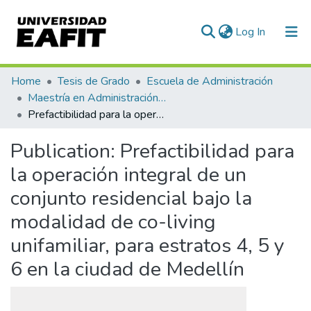
(current)
Log In
Communities & Collections
Home
Tesis de Grado
Escuela de Administración
Maestría en Administración - MBA (tesis)
All of DSpace
Prefactibilidad para la operación integral de un conjunto residencial bajo la modalidad de co-living unifamiliar, para estratos 4, 5 y 6 en la ciudad de Medellín
Statistics
Publication:
Prefactibilidad para
la operación integral de un
conjunto residencial bajo la
modalidad de co-living
unifamiliar, para estratos 4, 5 y
6 en la ciudad de Medellín