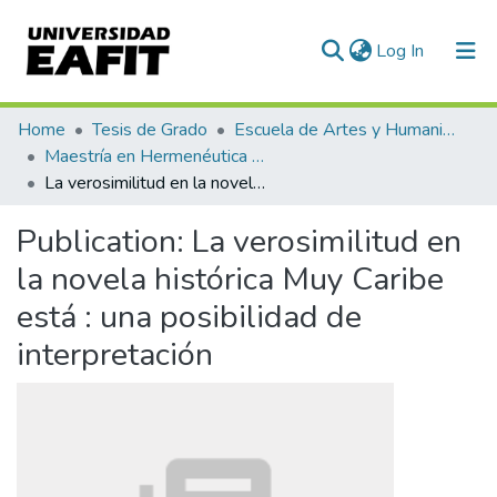
(current)
Log In
Communities & Collections
Home
Tesis de Grado
Escuela de Artes y Humanidades
Maestría en Hermenéutica Literaria (tesis)
All of DSpace
La verosimilitud en la novela histórica Muy Caribe está : una posibilidad de interpretación
Statistics
Publication:
La verosimilitud en
la novela histórica Muy Caribe
está : una posibilidad de
interpretación