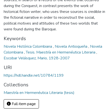
sources, in search of a record of the events that occurred
during the Conquest, in contrast presents the work of
historical fiction writer, who uses these sources is credible in
the fictional narrative in order to reconstruct the social,
political motives and attitudes of these two worlds that
were found during the Baroque.
Keywords
Novela Histórica Colombiana
,
Novela Antioqueña
,
Novela
Colombiana
,
Tesis. Maestría en Hermenéutica Literaria
,
Escobar Velásquez, Mario, 1928-2007
URI
https://hdl.handle.net/10784/1199
Collections
Maestría en Hermenéutica Literaria (tesis)
Full item page