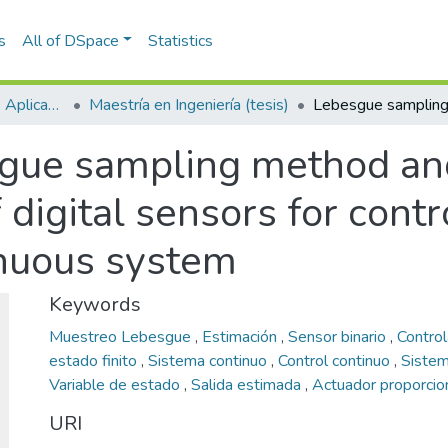
s
All of DSpace
Statistics
Escuela de Ciencias Aplicadas e Ingeniería
Maestría en Ingeniería (tesis)
gue sampling method an
digital sensors for contro
inuous system
Keywords
Muestreo Lebesgue
,
Estimación
,
Sensor binario
,
Contro
estado finito
,
Sistema continuo
,
Control continuo
,
Sistem
Variable de estado
,
Salida estimada
,
Actuador proporcio
URI