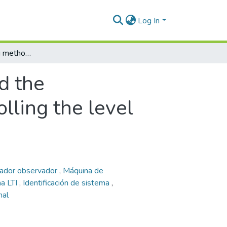
Log In
Lebesgue sampling method and the implementation of digital sensors for controlling the level variable in a continuous system
d the
lling the level
lador observador
,
Máquina de
a LTI
,
Identificación de sistema
,
nal