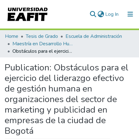
(current)
Log In
Communities & Collections
Home
Tesis de Grado
Escuela de Administración
Maestría en Desarrollo Humano Organizacional (tesis)
All of DSpace
Obstáculos para el ejercicio del liderazgo efectivo de gestión humana en organizaciones del sector de marketing y publicidad en empresas de la ciudad de Bogotá
Statistics
Publication:
Obstáculos para el
ejercicio del liderazgo efectivo
de gestión humana en
organizaciones del sector de
marketing y publicidad en
empresas de la ciudad de
Bogotá