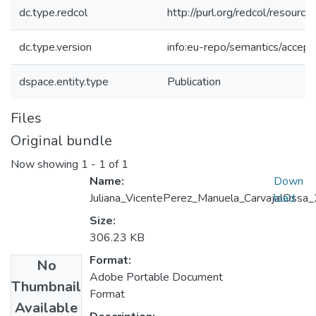
dc.type.redcol
http://purl.org/redcol/resourc
dc.type.version
info:eu-repo/semantics/accep
dspace.entity.type
Publication
Files
Original bundle
Now showing
1 - 1 of 1
Name:
Down
Juliana_VicentePerez_Manuela_CarvajalOssa
load
Size:
306.23 KB
Format:
No
Adobe Portable Document
Thumbnail
Format
Available