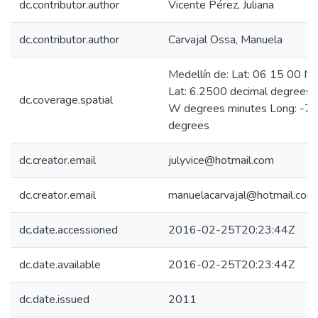
dc.contributor.author
Vicente Pérez, Juliana
dc.contributor.author
Carvajal Ossa, Manuela
Medellín de: Lat: 06 15 00 N
Lat: 6.2500 decimal degrees
dc.coverage.spatial
W degrees minutes Long: -75
degrees
dc.creator.email
julyvice@hotmail.com
dc.creator.email
manuelacarvajal@hotmail.com
dc.date.accessioned
2016-02-25T20:23:44Z
dc.date.available
2016-02-25T20:23:44Z
dc.date.issued
2011