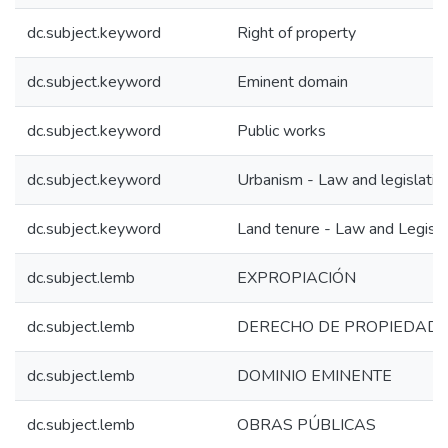
dc.subject.keyword
Right of property
dc.subject.keyword
Eminent domain
dc.subject.keyword
Public works
dc.subject.keyword
Urbanism - Law and legislatio
dc.subject.keyword
Land tenure - Law and Legisla
dc.subject.lemb
EXPROPIACIÓN
dc.subject.lemb
DERECHO DE PROPIEDAD
dc.subject.lemb
DOMINIO EMINENTE
dc.subject.lemb
OBRAS PÚBLICAS