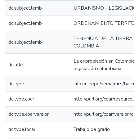
dc.subject.lemb
URBANISMO - LEGISLACIÓ
dc.subject.lemb
ORDENAMIENTO TERRITORI
TENENCIA DE LA TIERRA - 
dc.subject.lemb
COLOMBIA
La expropiación en Colombia y 
dc.title
legislación colombiana
dc.type
info:eu-repo/semantics/bachel
dc.type.coar
http://purl.org/coar/resource_
dc.type.coarversion
http://purl.org/coar/version/
dc.type.local
Trabajo de grado