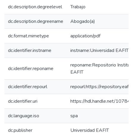
dc.description.degreelevel
Trabajo
dc.description.degreename
Abogado(a)
dc.format.mimetype
application/pdf
dc.identifier.instname
instname:Universidad EAFIT
reponame:Repositorio Instituc
dc.identifier.reponame
EAFIT
dc.identifier.repourl
repourl:https://repository.eafit
dc.identifier.uri
https://hdl.handle.net/10784
dc.language.iso
spa
dc.publisher
Universidad EAFIT