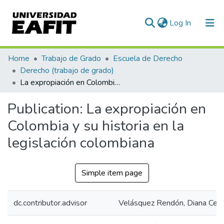
(current)
Log In
Communities & Collections
Home
Trabajo de Grado
Escuela de Derecho
Derecho (trabajo de grado)
All of DSpace
La expropiación en Colombia y su historia en la legislación colombiana
Statistics
Publication:
La expropiación en
Colombia y su historia en la
legislación colombiana
Simple item page
dc.contributor.advisor
Velásquez Rendón, Diana Cecil