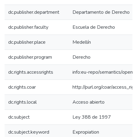
dc.publisher.department
Departamento de Derecho
dc.publisher.faculty
Escuela de Derecho
dc.publisher.place
Medellín
dc.publisher.program
Derecho
dc.rights.accessrights
info:eu-repo/semantics/openA
dc.rights.coar
http://purl.org/coar/access_rig
dc.rights.local
Acceso abierto
dc.subject
Ley 388 de 1997
dc.subject.keyword
Expropiation