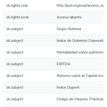
dc.rights.coar
http://purl.org/coar/access_rig
dc.rights.local
Acceso abierto
dc.subject
Grupo Nutresa
dc.subject
Índice de Gobierno Corporativ
dc.subject
Rentabilidad sobre patrimoni
dc.subject
EBITDA
dc.subject
Retorno sobre el Capital Inver
dc.subject
Índice Dupont
dc.subject
Código de Mejores Prácticas C