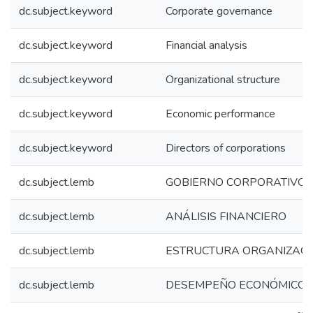
dc.subject.keyword
Corporate governance
dc.subject.keyword
Financial analysis
dc.subject.keyword
Organizational structure
dc.subject.keyword
Economic performance
dc.subject.keyword
Directors of corporations
dc.subject.lemb
GOBIERNO CORPORATIVO
dc.subject.lemb
ANÁLISIS FINANCIERO
dc.subject.lemb
ESTRUCTURA ORGANIZAC
dc.subject.lemb
DESEMPEÑO ECONÓMICO