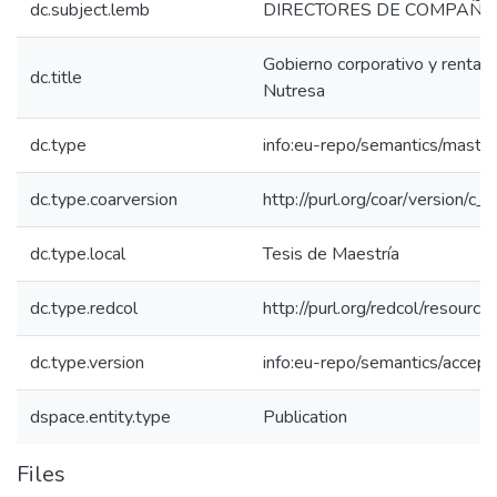
dc.subject.lemb
DIRECTORES DE COMPAÑÍ
Gobierno corporativo y rentabi
dc.title
Nutresa
dc.type
info:eu-repo/semantics/maste
dc.type.coarversion
http://purl.org/coar/version/
dc.type.local
Tesis de Maestría
dc.type.redcol
http://purl.org/redcol/resourc
dc.type.version
info:eu-repo/semantics/accep
dspace.entity.type
Publication
Files