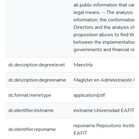
all public information that can
legal means -- The analysis of 
information, the conformation 
Directors and the analysis of t
proposition allows to find the 
between the implementation o
governments and financial ret
dc.description.degreelevel
Maestría
dc.description.degreename
Magíster en Administración Fi
dc.format.mimetype
application/pdf
dc.identifier.instname
instname:Universidad EAFIT
reponame:Repositorio Instituc
dc.identifier.reponame
EAFIT