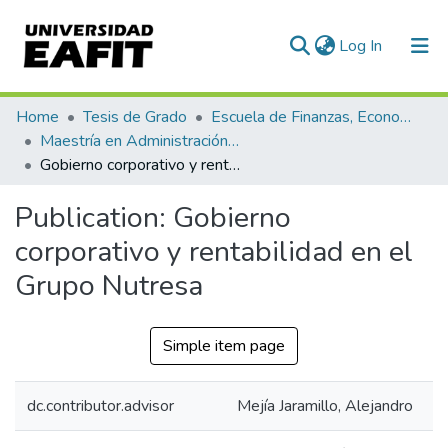
(current)
Log In
Communities & Collections
Home
Tesis de Grado
Escuela de Finanzas, Economía y Gobierno
Maestría en Administración Financiera (tesis)
All of DSpace
Gobierno corporativo y rentabilidad en el Grupo Nutresa
Statistics
Publication:
Gobierno
corporativo y rentabilidad en el
Grupo Nutresa
Simple item page
dc.contributor.advisor
Mejía Jaramillo, Alejandro