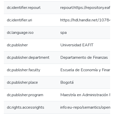
dc.identifier.repourl
repourl:https://repository.eafit
dc.identifier.uri
https://hdl.handle.net/1078
dc.language.iso
spa
dc.publisher
Universidad EAFIT
dc.publisher.department
Departamento de Finanzas
dc.publisher.faculty
Escuela de Economía y Finanz
dc.publisher.place
Bogotá
dc.publisher.program
Maestría en Administración Fin
dc.rights.accessrights
info:eu-repo/semantics/openA