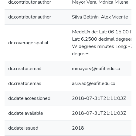
dc.contributor.author
Mayor Vera, Mónica Milena
dc.contributor.author
Silva Beltrán, Alex Vicente
Medellín de: Lat: 06 15 00 N
Lat: 6.2500 decimal degrees
dc.coverage.spatial
W degrees minutes Long: -75
degrees
dc.creator.email
mmayorv@eafit.edu.co
dc.creator.email
asilvab@eafit.edu.co
dc.date.accessioned
2018-07-31T21:11:03Z
dc.date.available
2018-07-31T21:11:03Z
dc.date.issued
2018