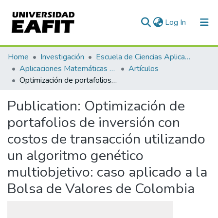
(current)
Log In
Communities & Collections
Home
Investigación
Escuela de Ciencias Aplicadas e Ingeniería
Aplicaciones Matemáticas en Ciencias e Ingeniería
Artículos
All of DSpace
Optimización de portafolios de inversión con costos de transacción utilizando un algoritmo genético multiobjetivo: caso aplicado a la Bolsa de Valores de Colombia
Statistics
Publication:
Optimización de
portafolios de inversión con
costos de transacción utilizando
un algoritmo genético
multiobjetivo: caso aplicado a la
Bolsa de Valores de Colombia