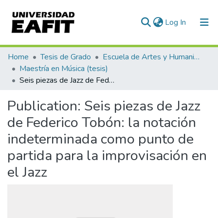
(current)
Log In
Communities & Collections
Home
Tesis de Grado
Escuela de Artes y Humanidades
Maestría en Música (tesis)
All of DSpace
Seis piezas de Jazz de Federico Tobón: la notación indeterminada como punto de partida para la improvisación en el Jazz
Statistics
Publication:
Seis piezas de Jazz
de Federico Tobón: la notación
indeterminada como punto de
partida para la improvisación en
el Jazz