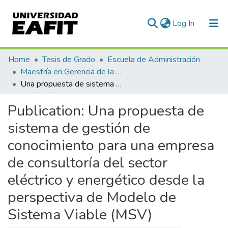
(current)
Log In
Communities & Collections
Home
Tesis de Grado
Escuela de Administración
Maestría en Gerencia de la Innovación y el Conocimiento (tesis)
All of DSpace
Una propuesta de sistema de gestión de conocimiento para una empresa de consultoría del sector eléctrico y energético desde la perspectiva de Modelo de Sistema Viable (MSV)
Statistics
Publication:
Una propuesta de
sistema de gestión de
conocimiento para una empresa
de consultoría del sector
eléctrico y energético desde la
perspectiva de Modelo de
Sistema Viable (MSV)