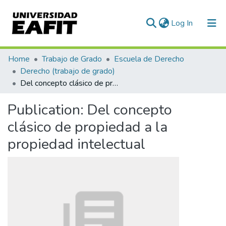
(current)
Log In
Communities & Collections
Home
Trabajo de Grado
Escuela de Derecho
Derecho (trabajo de grado)
All of DSpace
Del concepto clásico de propiedad a la propiedad intelectual
Statistics
Publication:
Del concepto
clásico de propiedad a la
propiedad intelectual