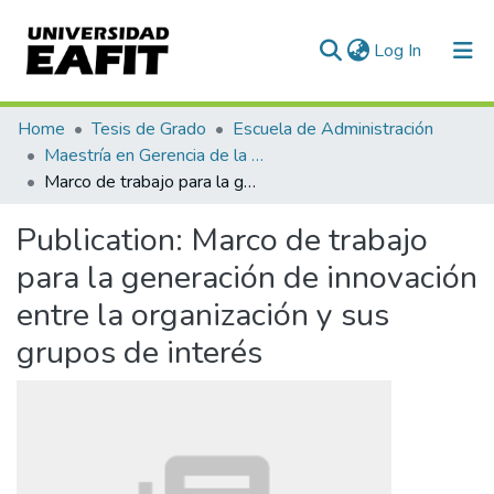
(current)
Log In
Communities & Collections
Home
Tesis de Grado
Escuela de Administración
Maestría en Gerencia de la Innovación y el Conocimiento (tesis)
All of DSpace
Marco de trabajo para la generación de innovación entre la organización y sus grupos de interés
Statistics
Publication:
Marco de trabajo
para la generación de innovación
entre la organización y sus
grupos de interés