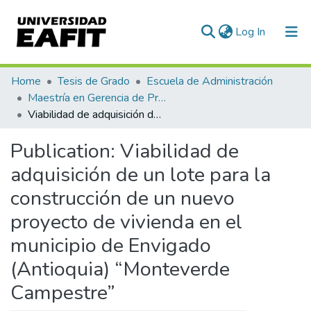
(current)
Log In
Communities & Collections
Home
Tesis de Grado
Escuela de Administración
Maestría en Gerencia de Proyectos (Tesis)
All of DSpace
Viabilidad de adquisición de un lote para la construcción de un nuevo proyecto de vivienda en el municipio de Envigado (Antioquia) “Monteverde Campestre”
Statistics
Publication:
Viabilidad de
adquisición de un lote para la
construcción de un nuevo
proyecto de vivienda en el
municipio de Envigado
(Antioquia) “Monteverde
Campestre”