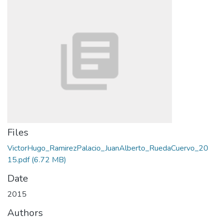
Files
VictorHugo_RamirezPalacio_JuanAlberto_RuedaCuervo_20
15.pdf
(6.72 MB)
Date
2015
Authors