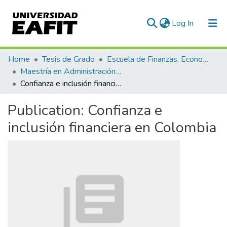
(current)
Log In
Communities & Collections
Home
Tesis de Grado
Escuela de Finanzas, Economía y Gobierno
Maestría en Administración Financiera (tesis)
All of DSpace
Confianza e inclusión financiera en Colombia
Statistics
Publication:
Confianza e
inclusión financiera en Colombia