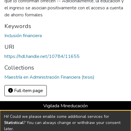
que lo conforman ofrecen -- Adicionalmente, la educación y
el ingreso se asocian positivamente con el acceso a cuenta
de ahorro formales
Keywords
Inclusión financiera
URI
https://hdl.handle.net/10784/11655
Collections
Maestría en Administración Financiera (tesis)
Full item page
Vigilada Mineducación
Universidad con Acreditación Institucional hasta 2026 -
Hi! Could we please enable some additional services for
Resolución MEN 2158 de 2018
Statistical
? You can always change or withdraw your consent
later.