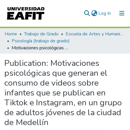
(current)
Log In
Communities & Collections
Home
Trabajo de Grado
Escuela de Artes y Humanidades
Psicología (trabajo de grado)
All of DSpace
Motivaciones psicológicas que generan el consumo de videos sobre infantes que se publican en Tiktok e Instagram, en un grupo de adultos jóvenes de la ciudad de Medellín
Statistics
Publication:
Motivaciones
psicológicas que generan el
consumo de videos sobre
infantes que se publican en
Tiktok e Instagram, en un grupo
de adultos jóvenes de la ciudad
de Medellín