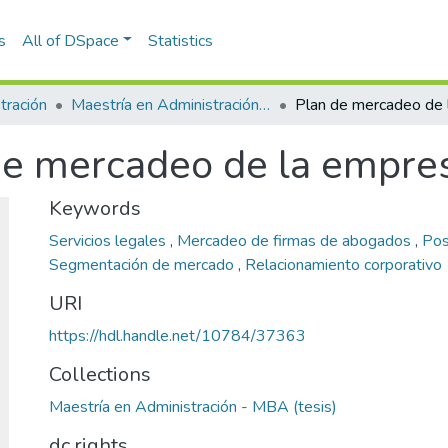
s
All of DSpace
Statistics
tración
Maestría en Administración - MBA (tesis)
de mercadeo de la empres
Keywords
Servicios legales
,
Mercadeo de firmas de abogados
,
Pos
Segmentación de mercado
,
Relacionamiento corporativo
URI
https://hdl.handle.net/10784/37363
Collections
Maestría en Administración - MBA (tesis)
dc.rights