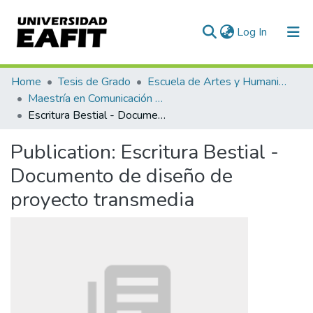
(current)
Log In
Communities & Collections
Home
Tesis de Grado
Escuela de Artes y Humanidades
Maestría en Comunicación Transmedia (tesis)
All of DSpace
Escritura Bestial - Documento de diseño de proyecto transmedia
Statistics
Publication:
Escritura Bestial -
Documento de diseño de
proyecto transmedia