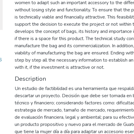
women to adapt such an important accessory to the differ
without losing style and functionality. To ensure that the
is technically viable and financially attractive. This feasib
support the decision to execute the project or not withi
develops the concept of bags, its history and importance 
if there is a space for this product. The technical study conf
manufacture the bag and its commercialization. In addition
viability of manufacturing the bag are ensured. Ending with
6
step by step all the necessary information to establish 
with it, if the investment is attractive or not.
Description
Un estudio de factibilidad es una herramienta que respalda
descartar un proyecto. Decisión que debe ser tomada en 
técnico y financiero; considerando factores como: dificulta
estrategia de mercado, tamaño de mercado, requerimientos
de evaluación financiera, legal y ambiental; para su efecti
un producto propositivo y nuevo para el mercado de Guat
que tiene la mujer día a día para adaptar un accesorio esen