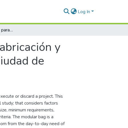
Log In
Estudio de factibilidad para la fabricación y comercialización del bolso modular V1 en ciudad de Guatemala
fabricación y
ciudad de
execute or discard a project. This
l study; that considers factors
 size, minimum requirements,
riteria. The modular bag is a
born from the day-to-day need of