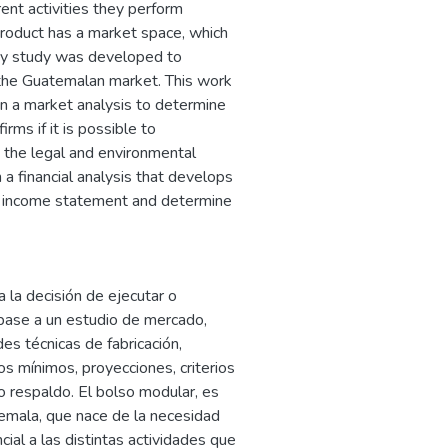
ent activities they perform
 product has a market space, which
ility study was developed to
n the Guatemalan market. This work
in a market analysis to determine
irms if it is possible to
, the legal and environmental
 a financial analysis that develops
an income statement and determine
 la decisión de ejecutar o
base a un estudio de mercado,
des técnicas de fabricación,
 mínimos, proyecciones, criterios
vo respaldo. El bolso modular, es
emala, que nace de la necesidad
cial a las distintas actividades que