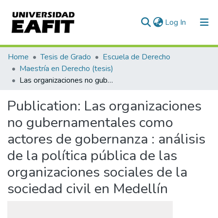
(current)
Log In
Communities & Collections
Home
Tesis de Grado
Escuela de Derecho
Maestría en Derecho (tesis)
All of DSpace
Las organizaciones no gubernamentales como actores de gobernanza : análisis de la política pública de las organizaciones sociales de la sociedad civil en Medellín
Statistics
Publication:
Las organizaciones
no gubernamentales como
actores de gobernanza : análisis
de la política pública de las
organizaciones sociales de la
sociedad civil en Medellín