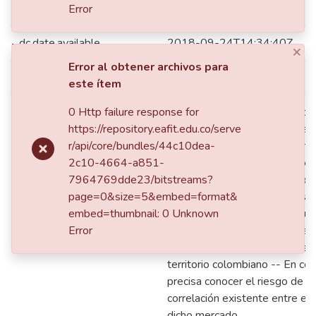
dc.date.accessioned
2018-09-24T14:34:40Z
Error
dc.date.available
2018-09-24T14:34:40Z
×
Error al obtener archivos para
dc.date.issued
2018
este ítem
0 Http failure response for
Cuando inicia en el 2016 la cris
https://repository.eafit.edu.co/serve
el país, se considera interesa
r/api/core/bundles/44c10dea-
del proceso o marco legal en e
2c10-4664-a851-
desarrolla este tipo de negoci
7964769dde23/bitstreams?
del mercado secundario no ban
page=0&size=5&embed=format&
además de identificar su riesg
dc.description
embed=thumbnail: 0 Unknown
por qué tantas personas recurr
Error
que lleva a este sector a una s
problemática de importantes 
territorio colombiano -- En co
precisa conocer el riesgo de de
correlación existente entre es
dicho mercado