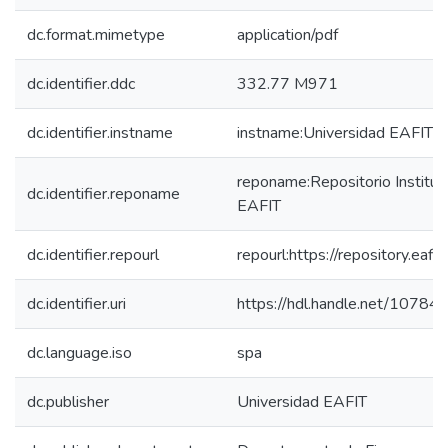
dc.format.mimetype
application/pdf
dc.identifier.ddc
332.77 M971
dc.identifier.instname
instname:Universidad EAFIT
reponame:Repositorio Instituc
dc.identifier.reponame
EAFIT
dc.identifier.repourl
repourl:https://repository.eafit
dc.identifier.uri
https://hdl.handle.net/1078
dc.language.iso
spa
dc.publisher
Universidad EAFIT