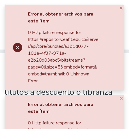
×
Iniciar sesión
Error al obtener archivos para
este ítem
Comunidades
0 Http failure response for
Inicio
Tesis de Grado
Escuela de Finanzas, Economía y Gobierno
https://repository.eafit.edu.co/serve
Maestría en Administración Financiera (tesis)
Listar por
r/api/core/bundles/a381d077-
Factores de riesgo existentes para los inversionistas en compra de títulos a descuento o libranza regulados por Ley 1527 de 2012 en la ciudad de Popayán – Cauca
101e-4f37-971a-
Estadísticas
Publicación:
e2b20d03abc5/bitstreams?
Factores de riesgo
page=0&size=5&embed=format&
existentes para los
embed=thumbnail: 0 Unknown
inversionistas en compra de
Error
títulos a descuento o libranza
×
regulados por Ley 1527 de
Error al obtener archivos para
2012 en la ciudad de Popayán –
este ítem
Cauca
0 Http failure response for