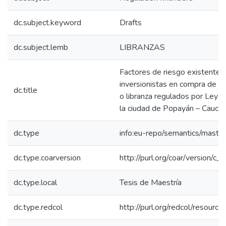
dc.subject.keyword
Drafts
dc.subject.lemb
LIBRANZAS
Factores de riesgo existentes 
inversionistas en compra de tí
dc.title
o libranza regulados por Ley
la ciudad de Popayán – Cauca
dc.type
info:eu-repo/semantics/maste
dc.type.coarversion
http://purl.org/coar/version/
dc.type.local
Tesis de Maestría
dc.type.redcol
http://purl.org/redcol/resourc