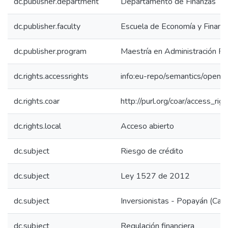
dc.publisher.department
Departamento de Finanzas
dc.publisher.faculty
Escuela de Economía y Finanz
dc.publisher.program
Maestría en Administración Fin
dc.rights.accessrights
info:eu-repo/semantics/openA
dc.rights.coar
http://purl.org/coar/access_rig
dc.rights.local
Acceso abierto
dc.subject
Riesgo de crédito
dc.subject
Ley 1527 de 2012
dc.subject
Inversionistas - Popayán (Cau
dc.subject
Regulación financiera