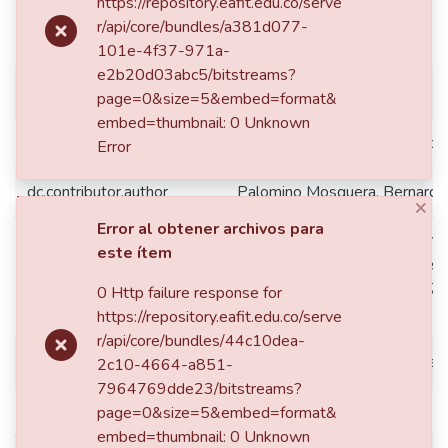
https://repository.eafit.edu.co/serve
r/api/core/bundles/a381d077-
Vista sencilla de ítem
101e-4f37-971a-
e2b20d03abc5/bitstreams?
dc.contributor.advisor
Ton Álvarez, Misbad Abad
page=0&size=5&embed=format&
embed=thumbnail: 0 Unknown
dc.contributor.author
Muñoz Camayo, Luis Fernando
Error
dc.contributor.author
Palomino Mosquera, Bernardo
×
Error al obtener archivos para
Medellín de: Lat: 06 15 00 N
este ítem
Lat: 6.2500 decimal degrees
dc.coverage.spatial
W degrees minutes Long: -75
0 Http failure response for
degrees
https://repository.eafit.edu.co/serve
r/api/core/bundles/44c10dea-
dc.creator.email
bernardo.palomino.mosquera
2c10-4664-a851-
7964769dde23/bitstreams?
dc.creator.email
ferchomc@hotmail.com
page=0&size=5&embed=format&
embed=thumbnail: 0 Unknown