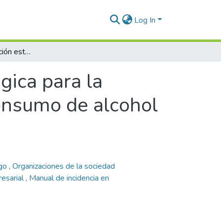
Log In
Manual de planificación estratégica para la incidencia política para la prevención del consumo de alcohol en menores de 18 años
gica para la
consumo de alcohol
sgo
,
Organizaciones de la sociedad
resarial
,
Manual de incidencia en