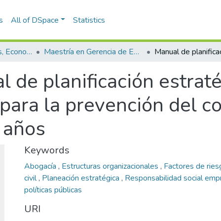
s
All of DSpace
Statistics
Escuela de Finanzas, Economía y Gobierno
Maestría en Gerencia de Empresas Sociales para la Innovación Social y el Desarrollo Local (tesis)
 de planificación estraté
a para la prevención del 
 años
Keywords
Abogacía
,
Estructuras organizacionales
,
Factores de rie
civil
,
Planeación estratégica
,
Responsabilidad social emp
políticas públicas
URI