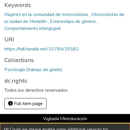
Keywords
Mujeres en la comunidad de motociclistas
,
Motociclistas de
la ciudad de Medellín
,
Estereotipo de género
,
Comportamiento intergrupal
URI
https://hdl.handle.net/10784/35582
Collections
Psicología (trabajo de grado)
dc.rights
Todos los derechos reservados
Full item page
Vigilada Mineducación
Universidad con Acreditación Institucional hasta 2026 -
Hi! Could we please enable some additional services for