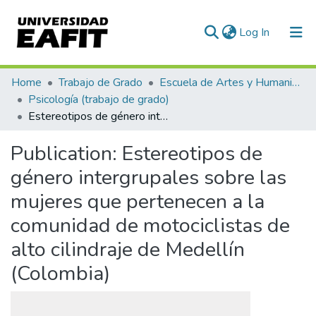
(current)
Log In
Communities & Collections
Home
Trabajo de Grado
Escuela de Artes y Humanidades
Psicología (trabajo de grado)
All of DSpace
Estereotipos de género intergrupales sobre las mujeres que pertenecen a la comunidad de motociclistas de alto cilindraje de Medellín (Colombia)
Statistics
Publication:
Estereotipos de
género intergrupales sobre las
mujeres que pertenecen a la
comunidad de motociclistas de
alto cilindraje de Medellín
(Colombia)