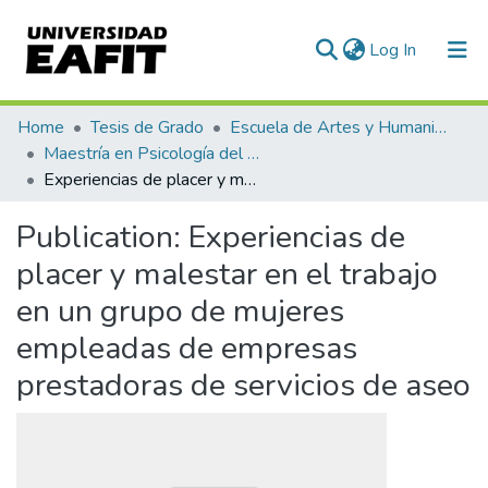
(current)
Log In
Communities & Collections
Home
Tesis de Grado
Escuela de Artes y Humanidades
Maestría en Psicología del Trabajo y de las Organizaciones (tesis)
All of DSpace
Experiencias de placer y malestar en el trabajo en un grupo de mujeres empleadas de empresas prestadoras de servicios de aseo
Statistics
Publication:
Experiencias de
placer y malestar en el trabajo
en un grupo de mujeres
empleadas de empresas
prestadoras de servicios de aseo