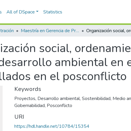
s
All of DSpace
Statistics
tración
Maestría en Gerencia de Proyectos (Tesis)
zación social, ordenamien
 desarrollo ambiental en 
lados en el posconflicto
Keywords
Proyectos
,
Desarrollo ambiental
,
Sostenibilidad
,
Medio a
Gobernabilidad
,
Posconflicto
URI
https://hdl.handle.net/10784/15354