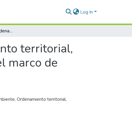
Log In
Organización social, ordenamiento territorial, políticas verdes y desarrollo ambiental en el marco de proyectos desarrollados en el posconflicto
to territorial,
el marco de
mbiente
,
Ordenamiento territorial
,