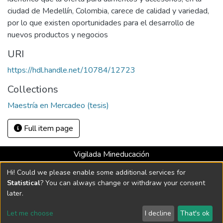
ciudad de Medellín, Colombia, carece de calidad y variedad,
por lo que existen oportunidades para el desarrollo de
nuevos productos y negocios
URI
https://hdl.handle.net/10784/12723
Collections
Maestría en Mercadeo (tesis)
Full item page
Vigilada Mineducación
Universidad con Acreditación Institucional hasta 2026 -
Hi! Could we please enable some additional services for
Resolución MEN 2158 de 2018
Statistical
? You can always change or withdraw your consent
later.
DSpace software
copyright © 2002-2026
LYRASIS
Let me choose
I decline
That's ok
Cookie settings
Send Feedback