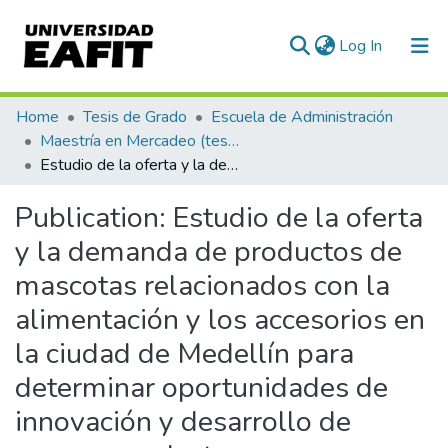
(current)
Log In
Communities & Collections
Home
Tesis de Grado
Escuela de Administración
Maestría en Mercadeo (tesis)
All of DSpace
Estudio de la oferta y la demanda de productos de mascotas relacionados con la alimentación y los accesorios en la ciudad de Medellín para determinar oportunidades de innovación y desarrollo de nuevos productos
Statistics
Publication:
Estudio de la oferta
y la demanda de productos de
mascotas relacionados con la
alimentación y los accesorios en
la ciudad de Medellín para
determinar oportunidades de
innovación y desarrollo de