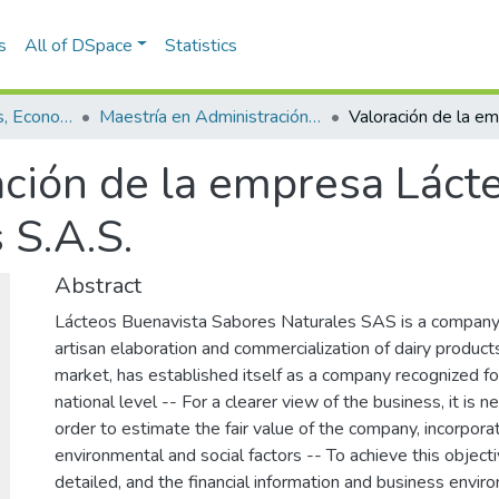
s
All of DSpace
Statistics
Escuela de Finanzas, Economía y Gobierno
Maestría en Administración Financiera (tesis)
ación de la empresa Láct
 S.A.S.
Abstract
Lácteos Buenavista Sabores Naturales SAS is a company 
artisan elaboration and commercialization of dairy product
market, has established itself as a company recognized for
national level -- For a clearer view of the business, it is n
order to estimate the fair value of the company, incorpora
environmental and social factors -- To achieve this objecti
detailed, and the financial information and business env