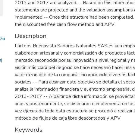
2013 and 2017 are analyzed -- Based on this information,
statements are projected and the valuation assumptions
implemented -- Once this structure had been completed,
the discounted free cash flow method and APV
Description
Dia
Lácteos Buenavista Sabores Naturales SAS es una empre
elaboración artesanal y comercialización de productos lác
)
mercado, reconocida por su innovación a nivel regional y na
visión más clara del negocio se hace necesario hacer una va
valor razonable de la compañía, incorporando diversos fa
sociales -- Para alcanzar este objetivo se detalla el sect
analiza la información financiera y el entorno empresarial 
2013- 2017 -- A partir de dicha información se proyectan
años y posteriormente, se diseñaron e implementaron los
vez ejecutada toda esta estructura se procedió a realizar 
método de flujos de caja libre descontados y APV
Keywords