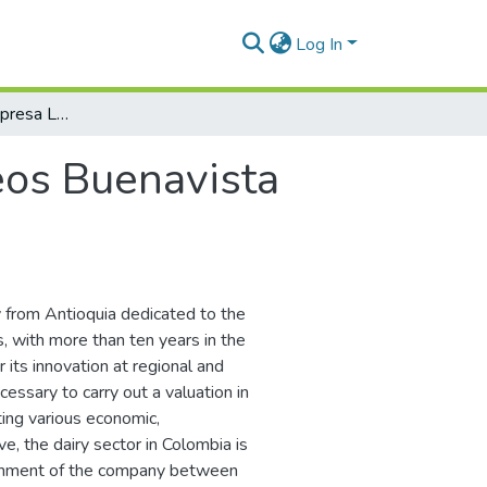
Log In
Valoración de la empresa Lácteos Buenavista Sabores Naturales S.A.S.
eos Buenavista
from Antioquia dedicated to the
s, with more than ten years in the
 its innovation at regional and
ecessary to carry out a valuation in
ting various economic,
ve, the dairy sector in Colombia is
ironment of the company between