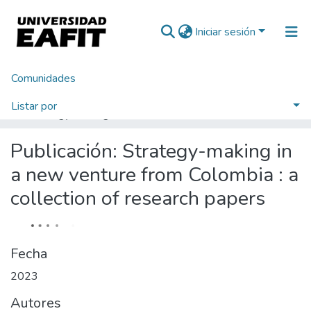
Iniciar sesión
Comunidades
Inicio
Tesis de Grado
Escuela de Administración
Doctorado en Administración (tesis)
Listar por
Strategy-making in a new venture from Colombia : a collection of research papers
Estadísticas
Publicación:
Strategy-making in
a new venture from Colombia : a
collection of research papers
Fecha
2023
Autores