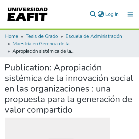
(current)
Log In
Communities & Collections
Home
Tesis de Grado
Escuela de Administración
Maestría en Gerencia de la Innovación y el Conocimiento (tesis)
All of DSpace
Apropiación sistémica de la innovación social en las organizaciones : una propuesta para la generación de valor compartido
Statistics
Publication:
Apropiación
sistémica de la innovación social
en las organizaciones : una
propuesta para la generación de
valor compartido