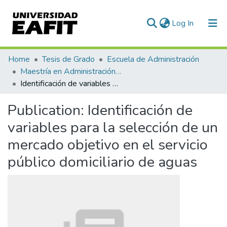
(current)
Log In
Communities & Collections
Home
Tesis de Grado
Escuela de Administración
Maestría en Administración - MBA (tesis)
All of DSpace
Identificación de variables para la selección de un mercado objetivo en el servicio público domiciliario de aguas
Statistics
Publication:
Identificación de
variables para la selección de un
mercado objetivo en el servicio
público domiciliario de aguas