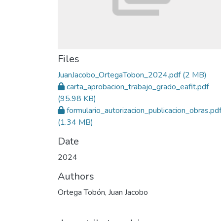
Files
JuanJacobo_OrtegaTobon_2024.pdf
(2 MB)
carta_aprobacion_trabajo_grado_eafit.pdf
(95.98 KB)
formulario_autorizacion_publicacion_obras.pd
(1.34 MB)
Date
2024
Authors
Ortega Tobón, Juan Jacobo