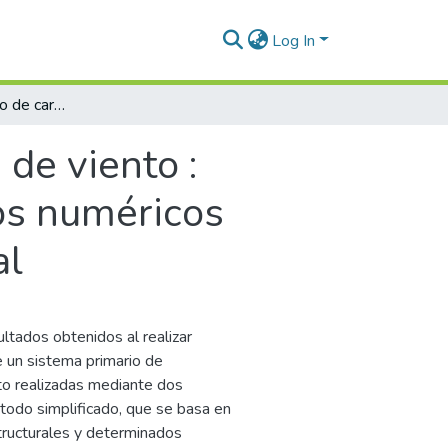
Log In
Análisis comparativo de cargas de viento : evaluación de la norma NSR-10 y resultados numéricos mediante dinámica de fluidos computacional
de viento :
os numéricos
al
ultados obtenidos al realizar
 un sistema primario de
to realizadas mediante dos
odo simplificado, que se basa en
structurales y determinados