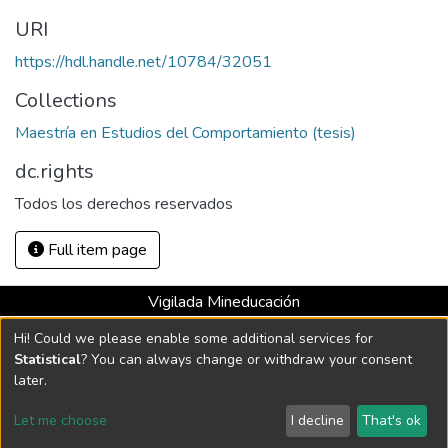
URI
https://hdl.handle.net/10784/32051
Collections
Maestría en Estudios del Comportamiento (tesis)
dc.rights
Todos los derechos reservados
Full item page
Vigilada Mineducación
Universidad con Acreditación Institucional hasta 2026 -
Hi! Could we please enable some additional services for
Resolución MEN 2158 de 2018
Statistical
? You can always change or withdraw your consent
later.
DSpace software
copyright © 2002-2026
LYRASIS
Let me choose
I decline
That's ok
Cookie settings
Send Feedback