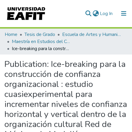
(current)
Log In
Communities & Collections
Home
Tesis de Grado
Escuela de Artes y Humanidades
Maestría en Estudios del Comportamiento (tesis)
All of DSpace
Ice-breaking para la construcción de confianza organizacional : estudio cuasiexperimental para incrementar niveles de confianza horizontal y vertical dentro de la organización cultural Red de Músicas de Medellín
Statistics
Publication:
Ice-breaking para la
construcción de confianza
organizacional : estudio
cuasiexperimental para
incrementar niveles de confianza
horizontal y vertical dentro de la
organización cultural Red de