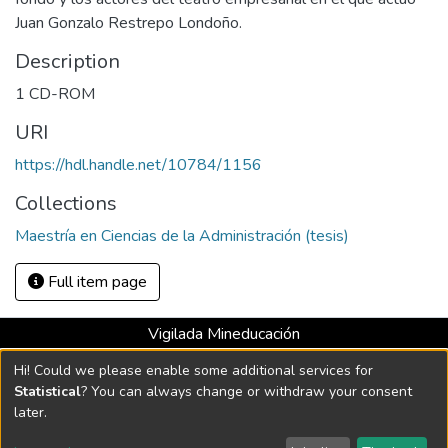
Juan Gonzalo Restrepo Londoño.
Description
1 CD-ROM
URI
https://hdl.handle.net/10784/1156
Collections
Maestría en Ciencias de la Administración (tesis)
Full item page
Vigilada Mineducación
Universidad con Acreditación Institucional hasta 2026 -
Hi! Could we please enable some additional services for
Resolución MEN 2158 de 2018
Statistical
? You can always change or withdraw your consent
later.
DSpace software
copyright © 2002-2026
LYRASIS