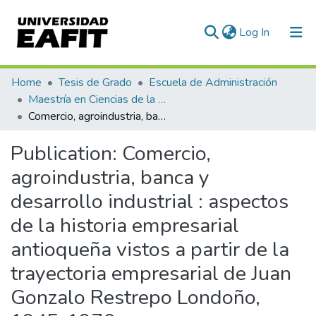
(current)
Log In
Communities & Collections
Home
Tesis de Grado
Escuela de Administración
Maestría en Ciencias de la Administración (tesis)
All of DSpace
Comercio, agroindustria, banca y desarrollo industrial : aspectos de la historia empresarial antioqueña vistos a partir de la trayectoria empresarial de Juan Gonzalo Restrepo Londoño, 1945-1970
Statistics
Publication:
Comercio,
agroindustria, banca y
desarrollo industrial : aspectos
de la historia empresarial
antioqueña vistos a partir de la
trayectoria empresarial de Juan
Gonzalo Restrepo Londoño,