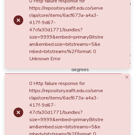
0 Http failure response for
dc.contributor.advisor
Vélez Villegas, Juan Esteban
https://repository.eafit.edu.co/serve
r/api/core/items/6acf673a-a4a3-
dc.contributor.author
Serna Duque, Juan Pablo
417f-9d67-
47cfa30d1771/bundles?
dc.contributor.author
Sarasa López, Daniel
size=9999&embed=primaryBitstre
am&embed.size=bitstreams=5&e
Medellín de: Lat: 06 15 00 N
mbed=bitstreams%2Fformat: 0
Lat: 6.2500 decimal degrees
dc.coverage.spatial
Unknown Error
W degrees minutes Long: -75
degrees
×
0 Http failure response for
dc.creator.email
dsarasal@eafit.edu.co
https://repository.eafit.edu.co/serve
r/api/core/items/6acf673a-a4a3-
dc.creator.email
jpsernad@eafit.edu.co
417f-9d67-
47cfa30d1771/bundles?
dc.date.accessioned
2025-06-03T14:44:01Z
size=9999&embed=primaryBitstre
am&embed.size=bitstreams=5&e
dc.date.available
2025-06-03T14:44:01Z
mbed=bitstreams%2Fformat: 0