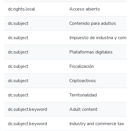
dc.rights.local
Acceso abierto
dc.subject
Contenido para adultos
dc.subject
Impuesto de industria y comer
dc.subject
Plataformas digitales
dc.subject
Fiscalización
dc.subject
Criptoactivos
dc.subject
Territorialidad
dc.subject.keyword
Adult content
dc.subject.keyword
Industry and commerce tax