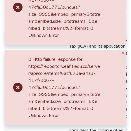
417f-9d67-
digitalización y la exportación 
47cfa30d1771/bundles?
contenido para adultos, desta
size=9999&embed=primaryBitstre
problemas específicos en la i
am&embed.size=bitstreams=5&e
ICA.
mbed=bitstreams%2Fformat: 0
Unknown Error
This study examines the Indu
Tax (ICA) and its application w
×
creation of adult digital content
0 Http failure response for
analyze how digital platforms
https://repository.eafit.edu.co/serve
and webcam modeling servic
r/api/core/items/6acf673a-a4a3-
significant economic factors in 
417f-9d67-
Medellín. The research addres
47cfa30d1771/bundles?
this economic activity and the 
size=9999&embed=primaryBitstre
dc.description.abstract
applicable in Colombia, with a 
am&embed.size=bitstreams=5&e
Medellin. In addition, the chal
mbed=bitstreams%2Fformat: 0
taxation will be explored, iden
Unknown Error
difficulties for the effective co
in relation to these activities.
considers the complexities in