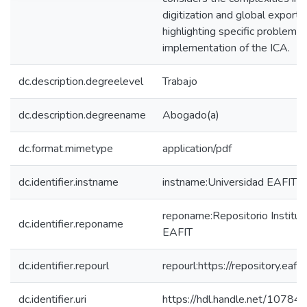
digitization and global export 
highlighting specific problems 
implementation of the ICA.
dc.description.degreelevel
Trabajo
dc.description.degreename
Abogado(a)
dc.format.mimetype
application/pdf
dc.identifier.instname
instname:Universidad EAFIT
reponame:Repositorio Instituc
dc.identifier.reponame
EAFIT
dc.identifier.repourl
repourl:https://repository.eafit
dc.identifier.uri
https://hdl.handle.net/1078