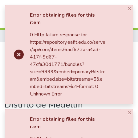
×
(current)
Log In
Error obtaining files for this
item
Communities & Collections
0 Http failure response for
Home
https://repository.eafit.edu.co/serve
All of DSpace
Publication:
r/api/core/items/6acf673a-a4a3-
Retos y
417f-9d67-
Statistics
particularidades del Impuesto
47cfa30d1771/bundles?
de Industria y Comercio (ICA) en
size=9999&embed=primaryBitstre
am&embed.size=bitstreams=5&e
actividades de creación de
mbed=bitstreams%2Fformat: 0
contenido para adultos en el
Unknown Error
Distrito de Medellín
×
Error obtaining files for this
Simple item page
item