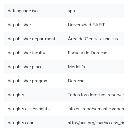
dc.language.iso
spa
dc.publisher
Universidad EAFIT
dc.publisher.department
Área de Ciencias Jurídicas
dc.publisher.faculty
Escuela de Derecho
dc.publisher.place
Medellín
dc.publisher.program
Derecho
dc.rights
Todos los derechos reservado
dc.rights.accessrights
info:eu-repo/semantics/openA
dc.rights.coar
http://purl.org/coar/access_rig