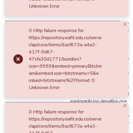
Unknown Error
dc.date.issued
2025
Este estudio examina el Impue
×
Comercio (ICA) y su aplicación
0 Http failure response for
creación de contenido digital 
https://repository.eafit.edu.co/serve
Medellín. Se analizará cómo p
r/api/core/items/6acf673a-a4a3-
digitales como OnlyFans y de 
417f-9d67-
modelaje webcam se han conve
47cfa30d1771/bundles?
económicos significativos en el
size=9999&embed=primaryBitstre
Medellín. La investigación abo
am&embed.size=bitstreams=5&e
de esta actividad económica y 
mbed=bitstreams%2Fformat: 0
tributarias aplicables en Colom
Unknown Error
dc.description
enfoque particular en Medellí
explorarán los desafíos que en
×
fiscalización del ICA, identific
0 Http failure response for
para la recaudación efectiva 
https://repository.eafit.edu.co/serve
relación con estas actividades.
r/api/core/items/6acf673a-a4a3-
considera las complejidades in