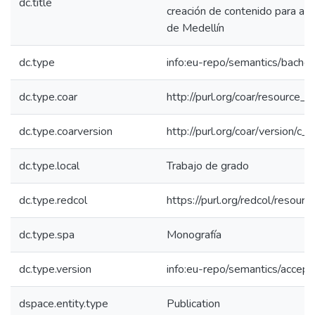
dc.title
creación de contenido para adu
de Medellín
dc.type
info:eu-repo/semantics/bachel
dc.type.coar
http://purl.org/coar/resource_
dc.type.coarversion
http://purl.org/coar/version/
dc.type.local
Trabajo de grado
dc.type.redcol
https://purl.org/redcol/resour
dc.type.spa
Monografía
dc.type.version
info:eu-repo/semantics/accep
dspace.entity.type
Publication