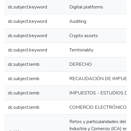
dc.subject.keyword
Digital platforms
dc.subject.keyword
Auditing
dc.subject.keyword
Crypto assets
dc.subject.keyword
Territoriality
dc.subject.lemb
DERECHO
dc.subject.lemb
RECAUDACIÓN DE IMPUES
dc.subject.lemb
IMPUESTOS - ESTUDIOS D
dc.subject.lemb
COMERCIO ELECTRÓNICO
Retos y particularidades del 
Industria y Comercio (ICA) en 