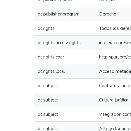
dc.publisher.program
Derecho
dc.rights
Todos los dere
dc.rights.accessrights
info:eu-repo/s
dc.rights.coar
http://purl.org/
dc.rights.local
Acceso metada
dc.subject
Contratos funci
dc.subject
Cultura jurídica
dc.subject
Integración cont
dc.subject
Arte y diseño 