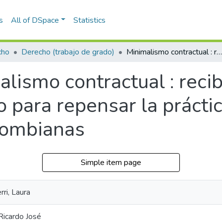
s
All of DSpace
Statistics
cho
Derecho (trabajo de grado)
Minimalismo contractual : recibir las propuestas del arte y el diseño para repensar la práctica contractual y la cultura jurídica colombianas
lismo contractual : recib
o para repensar la práctic
olombianas
Simple item page
ri, Laura
Ricardo José