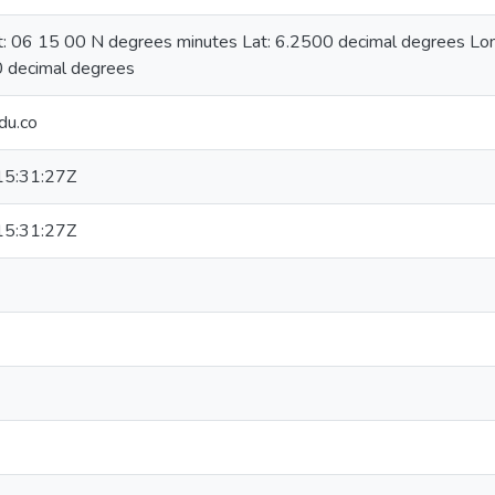
at: 06 15 00 N degrees minutes Lat: 6.2500 decimal degrees L
 decimal degrees
du.co
5:31:27Z
5:31:27Z