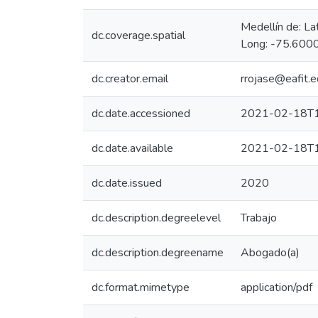
Medellín de: L
dc.coverage.spatial
Long: -75.6000
dc.creator.email
rrojase@eafit.e
dc.date.accessioned
2021-02-18T1
dc.date.available
2021-02-18T1
dc.date.issued
2020
dc.description.degreelevel
Trabajo
dc.description.degreename
Abogado(a)
dc.format.mimetype
application/pdf