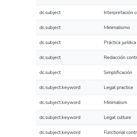
dc.subject
Interpretación c
dc.subject
Minimalismo
dc.subject
Práctica jurídica
dc.subject
Redacción contr
dc.subject
Simplificación
dc.subject.keyword
Legal practice
dc.subject.keyword
Minimalism
dc.subject.keyword
Legal culture
dc.subject.keyword
Functional cont