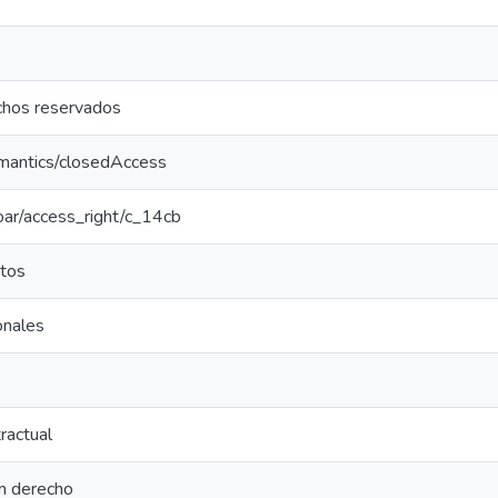
chos reservados
emantics/closedAccess
coar/access_right/c_14cb
tos
onales
ractual
en derecho