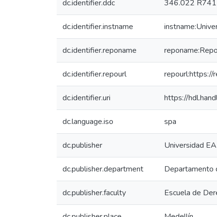
dc.identifier.ddc
346.022 R741
dc.identifier.instname
instname:Unive
dc.identifier.reponame
reponame:Reposi
dc.identifier.repourl
repourl:https://
dc.identifier.uri
https://hdl.ha
dc.language.iso
spa
dc.publisher
Universidad EA
dc.publisher.department
Departamento 
dc.publisher.faculty
Escuela de Der
dc.publisher.place
Medellín