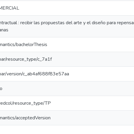
MERCIAL
ractual : recibir las propuestas del arte y el diseño para repensar 
ianas
mantics/bachelorThesis
/coar/resource_type/c_7a1f
/coar/version/c_ab4af688f83e57aa
do
g/redcol/resource_type/TP
emantics/acceptedVersion