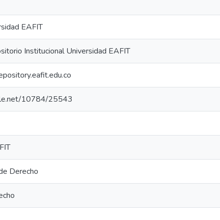
rsidad EAFIT
torio Institucional Universidad EAFIT
repository.eafit.edu.co
ndle.net/10784/25543
FIT
de Derecho
echo