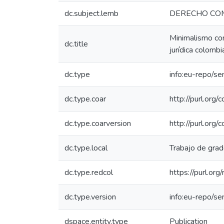
dc.subject.lemb
DERECHO CO
Minimalismo cont
dc.title
jurídica colomb
dc.type
info:eu-repo/se
dc.type.coar
http://purl.org
dc.type.coarversion
http://purl.org
dc.type.local
Trabajo de gra
dc.type.redcol
https://purl.or
dc.type.version
info:eu-repo/s
dspace.entity.type
Publication