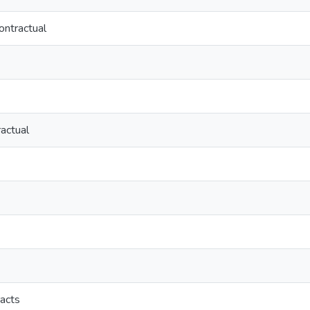
ontractual
actual
racts