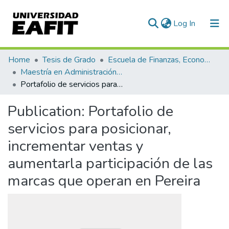
(current)
Log In
Communities & Collections
Home
Tesis de Grado
Escuela de Finanzas, Economía y Gobierno
Maestría en Administración Financiera (tesis)
All of DSpace
Portafolio de servicios para posicionar, incrementar ventas y aumentarla participación de las marcas que operan en Pereira
Statistics
Publication:
Portafolio de
servicios para posicionar,
incrementar ventas y
aumentarla participación de las
marcas que operan en Pereira