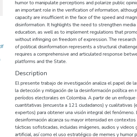
humor to manipulate perceptions and polarize public opini
an important role in the verification of information, altho
capacity are insufficient in the face of the speed and mag
disinformation. It highlights the need to strengthen media a
education, as well as to implement regulations that prom
without infringing on freedom of expression. The resear
df
of political disinformation represents a structural challe
requires a comprehensive and articulated response between 
f
platforms and the State.
Description
El presente trabajo de investigación analiza el papel de l
la detección y mitigación de la desinformación política en 
períodos electorales en Colombia. A partir de un enfoque
cuantitativas (encuesta a 121 ciudadanos) y cualitativas (
expertos) para obtener una visión integral del fenómeno. 
desinformación alcanza su mayor intensidad en contextos
tácticas sofisticadas, incluidas imágenes, audios y videos
artificial, así como el uso estratégico de memes y humor 