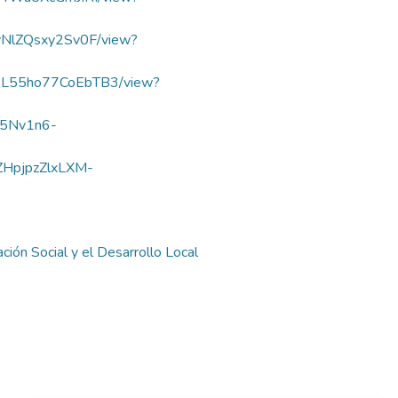
qyNlZQsxy2Sv0F/view?
fw7L55ho77CoEbTB3/view?
9l5Nv1n6-
fZHpjpzZlxLXM-
ión Social y el Desarrollo Local