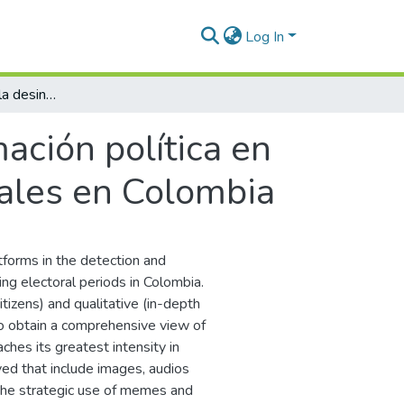
Log In
El Fact-Checking y la desinformación política en redes sociales durante los períodos electorales en Colombia
ación política en
rales en Colombia
tforms in the detection and
ring electoral periods in Colombia.
tizens) and qualitative (in-depth
o obtain a comprehensive view of
hes its greatest intensity in
yed that include images, audios
s the strategic use of memes and