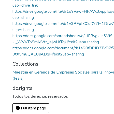
usp=drive_link
https://drive.google.com/file/d/1oYVawFHPAVx3xippfx
usp=sharing
https://drive.google.com/file/d/1v3PEpLCCuDY7M1D
usp=sharing
https://docs.google.com/spreadsheets/d/1iFBvgUjn3Vf
U_WVVToSmMVtr_isjwHfTqU/edit?usp=sharing
https://docs.google.com/document/d/1aSRf0RJD3TvD7
0tX5m6QAE0jIADgM/edit?usp=sharing
Collections
Maestría en Gerencia de Empresas Sociales para la Innovac
(tesis)
dc.rights
Todos los derechos reservados
Full item page