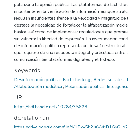
polarizar a la opinión pública. Las plataformas de fact-ch
importante en la verificación de información, aunque su a
resultan insuficientes frente a la velocidad y magnitud de
destaca la necesidad de fortalecer la alfabetización mediá
básica, así como de implementar regulaciones que promuev
sin vulnerar la libertad de expresión. La investigación co
desinformación política representa un desafío estructural
que requiere de una respuesta integral y articulada entre l
comunicación, las plataformas digitales y el Estado.
Keywords
Desinformación política
,
Fact-checking
,
Redes sociales
,
Alfabetización mediática
,
Polarización política
,
Inteligencia
URI
https://hdl.handle.net/10784/35623
dc.relation.uri
https://drive.google.com/file/d/1Bxy5k2JXVytIB1GxG_