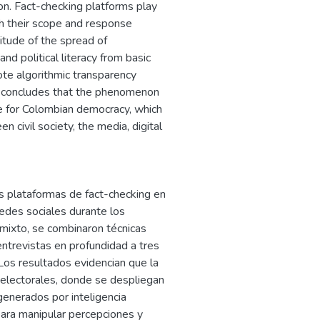
on. Fact-checking platforms play
ugh their scope and response
nitude of the spread of
nd political literacy from basic
ote algorithmic transparency
ch concludes that the phenomenon
nge for Colombian democracy, which
civil society, the media, digital
as plataformas de fact-checking en
redes sociales durante los
 mixto, se combinaron técnicas
entrevistas en profundidad a tres
Los resultados evidencian que la
 electorales, donde se despliegan
 generados por inteligencia
para manipular percepciones y