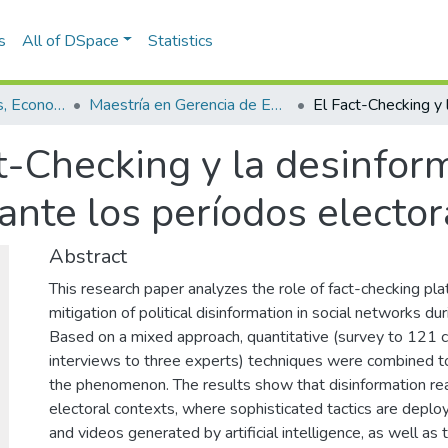
s
All of DSpace
Statistics
Escuela de Finanzas, Economía y Gobierno
Maestría en Gerencia de Empresas Sociales para la Innovación Social y el Desarrollo Local (tesis)
t-Checking y la desinform
ante los períodos electo
Abstract
This research paper analyzes the role of fact-checking pla
mitigation of political disinformation in social networks du
Based on a mixed approach, quantitative (survey to 121 ci
interviews to three experts) techniques were combined t
the phenomenon. The results show that disinformation reac
electoral contexts, where sophisticated tactics are deplo
and videos generated by artificial intelligence, as well a