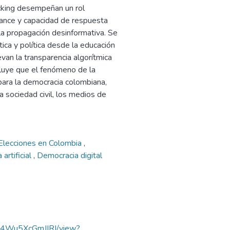
ecking desempeñan un rol
lcance y capacidad de respuesta
 la propagación desinformativa. Se
tica y política desde la educación
an la transparencia algorítmica
ncluye que el fenómeno de la
 para la democracia colombiana,
a sociedad civil, los medios de
Elecciones en Colombia
,
 artificial
,
Democracia digital
g24Wu5XcGmJIRI/view?