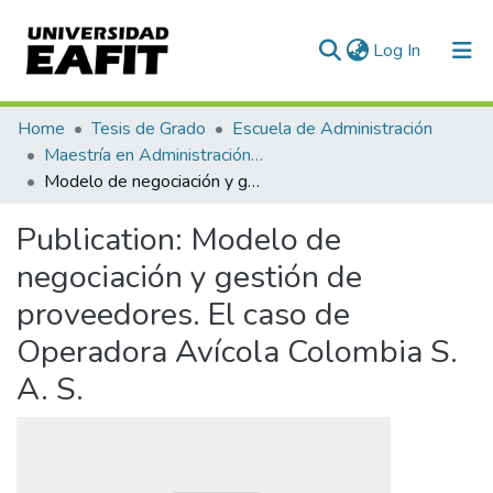
(current)
Log In
Communities & Collections
Home
Tesis de Grado
Escuela de Administración
Maestría en Administración - MBA (tesis)
All of DSpace
Modelo de negociación y gestión de proveedores. El caso de Operadora Avícola Colombia S. A. S.
Statistics
Publication:
Modelo de
negociación y gestión de
proveedores. El caso de
Operadora Avícola Colombia S.
A. S.