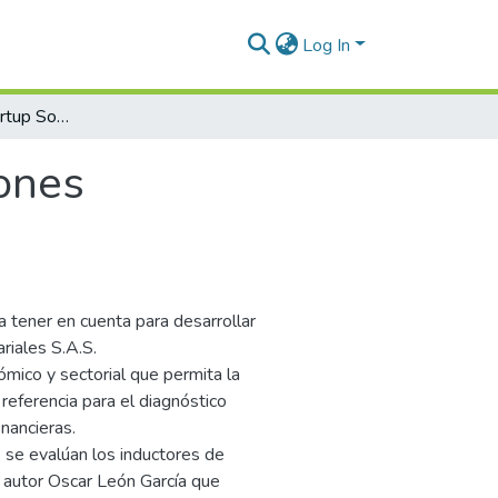
Log In
Valoración de la startup Soluciones Empresariales S.A.S
iones
a tener en cuenta para desarrollar
riales S.A.S.
mico y sectorial que permita la
referencia para el diagnóstico
inancieras.
 se evalúan los inductores de
l autor Oscar León García que