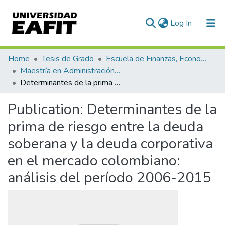
(current)
Log In
Communities & Collections
Home
Tesis de Grado
Escuela de Finanzas, Economía y Gobierno
Maestría en Administración Financiera (tesis)
All of DSpace
Determinantes de la prima de riesgo entre la deuda soberana y la deuda corporativa en el mercado colombiano: análisis del período 2006-2015
Statistics
Publication:
Determinantes de la
prima de riesgo entre la deuda
soberana y la deuda corporativa
en el mercado colombiano:
análisis del período 2006-2015