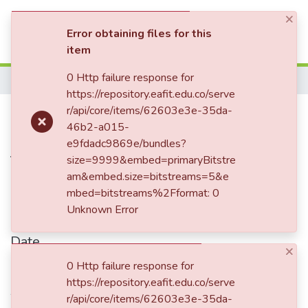
×
(current)
Log In
Error obtaining files for this
item
Communities & Collections
0 Http failure response for
Home
https://repository.eafit.edu.co/serve
All of DSpace
Publication:
r/api/core/items/62603e3e-35da-
Reporte Burkenroad
46b2-a015-
Statistics
: Empresa de
e9fdadc9869e/bundles?
Telecomunicaciones de Bogota
size=9999&embed=primaryBitstre
am&embed.size=bitstreams=5&e
S.A., E.S.P (ETB)
mbed=bitstreams%2Fformat: 0
Unknown Error
Date
×
2021
0 Http failure response for
https://repository.eafit.edu.co/serve
Authors
r/api/core/items/62603e3e-35da-