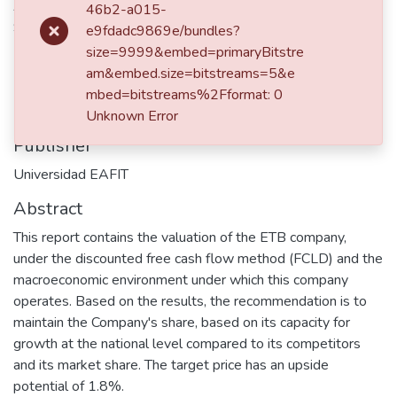
Alayón González, Jasmín Rocío
46b2-a015-
Sánchez Luis, Juan Sebastián
e9fdadc9869e/bundles?
size=9999&embed=primaryBitstre
am&embed.size=bitstreams=5&e
dc.contributor.advisor
mbed=bitstreams%2Fformat: 0
Mondragón Trujillo, Luis Fernando
Unknown Error
Publisher
Universidad EAFIT
Abstract
This report contains the valuation of the ETB company,
under the discounted free cash flow method (FCLD) and the
macroeconomic environment under which this company
operates. Based on the results, the recommendation is to
maintain the Company's share, based on its capacity for
growth at the national level compared to its competitors
and its market share. The target price has an upside
potential of 1.8%.